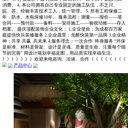
消费。 4. 本公司拥有自己专业固定的施工队伍，不乏川、
皖、苏、经验丰富技术工人，统一管理。 5. 所有工程保修二
年，防水、水电保修10年。 服务流程：测量——报价——签
合同——预付款——备料——安排施工——验收结账——存入
档案。 盛庆顶配装饰企业文化： 1.企业使命：为成都百万家
庭提供快乐装修服务 2.企业愿景：无醛快装第一品牌 3.企业精
神：共享 共赢 共未来 4.服务理念：一次合作 终身服务 “环保
是标准、材料是骨架、设计是灵魂、质量是生命、注重每个细
节的完善” 用设计规划幸福蓝图，用品质实现幸福生活。
》》》》》》》欢迎来电咨询、洽谈、合作《《《《《《《《
产品中心