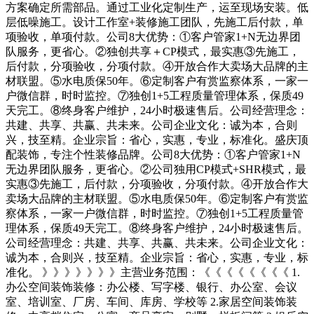
方案确定所需部品。通过工业化定制生产，运至现场安装。低
层低噪施工。设计工作室+装修施工团队，先施工后付款，单
项验收，单项付款。公司8大优势：①客户管家1+N无边界团
队服务，更省心。②独创共享＋CP模式，最实惠③先施工，
后付款，分项验收，分项付款。④开放合作大卖场大品牌的主
材联盟。⑤水电质保50年。⑥定制客户有赏监察体系，一家一
户微信群，时时监控。⑦独创1+5工程质量管理体系，保质49
天完工。⑧终身客户维护，24小时极速售后。公司经营理念：
共建、共享、共赢、共未来。公司企业文化：诚为本，合则
兴，技至精。企业宗旨：省心，实惠，专业，标准化。盛庆顶
配装饰，专注个性装修品牌。公司8大优势：①客户管家1+N
无边界团队服务，更省心。②公司独用CP模式+SHR模式，最
实惠③先施工，后付款，分项验收，分项付款。④开放合作大
卖场大品牌的主材联盟。⑤水电质保50年。⑥定制客户有赏监
察体系，一家一户微信群，时时监控。⑦独创1+5工程质量管
理体系，保质49天完工。⑧终身客户维护，24小时极速售后。
公司经营理念：共建、共享、共赢、共未来。公司企业文化：
诚为本，合则兴，技至精。企业宗旨：省心，实惠，专业，标
准化。 》》》》》》》主营业务范围：《《《《《《《《 1.
办公空间装饰装修：办公楼、写字楼、银行、办公室、会议
室、培训室、厂房、车间、库房、学校等 2.家居空间装饰装