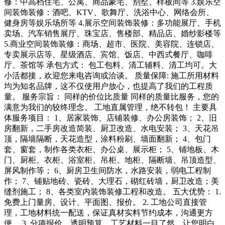
修：中高档住宅、公寓、商品豪宅、别墅、样板间等 3.娱乐空
间装饰装修：酒吧、KTV、歌舞厅、洗浴中心、网络会所、
健身房等娱乐场所等 4.展示空间装饰装修：多功能展厅、手机
卖场、汽车销售展厅、珠宝店、售楼部、精品店、婚纱影楼等
5.商业空间装饰装修：商场、超市、医院、美容院、连锁店、
专卖展示店等、星级酒店、宾馆、饭店、中西式餐厅、咖啡
厅、茶馆等 承包方式： 包工包料、清工辅料、清工均可。大
小活都接，欢迎您来电咨询或洽谈。 质量保障: 施工所用材料
均为知名品牌，这不仅使用户放心，也提高了我们的工程质
量。 服务宗旨： 同样的价位比质量 同样的质量比服务，您的
满意为我们的较终理念。 工地直属管理，绝不转包！ 主要具
体服务项目： 1、居家装饰、店铺装修、办公房装饰； 2、旧
房翻新，二手房改造简装、厨卫改造、水电安装； 3、天花吊
顶，隔墙隔断，天花造型，涂料粉刷、墙面翻新； 4、包门
套、窗套，制作各类衣柜、办公桌、展示柜； 5、铺地板、木
门、厨柜、衣柜、浴室柜、吊柜、地柜、隔断墙、吊顶造型、
屏风制作等； 6、厨房卫生间防水，水路安装，弱电工程制
作； 7、铺贴地砖、瓷砖、大理石，砌红砖墙，厨卫改造；美
缝剂施工； 8、各类室内装饰装修工程和改造。 五大优势： 1.
免费上门量房、设计、平面图、报价。 2. 工地公司直接管
理，工地材料统一配送，保证真材实料节约成本，沟通更方
便。 3. 分项报价，透明预算，工艺材料一目了然，让您明白