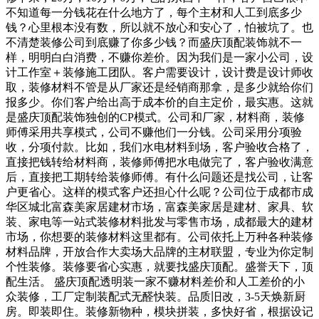
不知道每一分钱花在什么地方了，每个主材和人工到底多少
钱？心里根本没有数，所以就不放心和安心了，怕被坑了。也
不清楚装修公司到底赚了你多少钱？而盛庆顶配装饰就不一
样，明明白白消费，不赚你差价。因为我们是一家小公司，设
计工作室＋装修施工团队。客户需要设计，设计费是设计师收
取，装修材料不管是从厂家还是经销商那拿，是多少就给你们
报多少。你们客户给出高于成本价的自主定价，最实惠。这就
是盛庆顶配装饰独创的CP模式。公司和厂家，材料商，装修
师傅采用共享模式，公司不赚他们一分钱。公司采用分项验
收，分项付款。比如，我们水电材料到场，客户验收合格了，
直接把钱转给材料商，装修师傅把水电做完了，客户验收满意
后，直接把工期转给装修师傅。有什么问题还是找公司，让客
户更省心。这样的模式客户还担心什么呢？公司位于成都市成
华区城北富森美家居建材市场，富森美家居是建材、家具、软
装、家电等一站式装修材料批发与零售市场，成都最大的建材
市场，你想要的装修材料这里都有。公司依托上万种各种装修
材料品牌，开放合作大卖场大品牌的主材联盟，专业为你定制
个性装修。装修要省心实惠，就要找盛庆顶配。盛誉天下，顶
配生活。 盛庆顶配透明装一家不赚材料差价和人工差价的小
众装修，工厂定制装配式无醛快装。品质旧改，3-5天焕新厨
房。即装即住。装修新物种，模块拼装，多快好省，根据设记