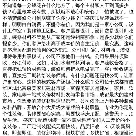
不知道每一分钱花在什么地方了，每个主材和人工到底多少
钱？心里根本没有数，所以就不放心和安心了，怕被坑了。也
不清楚装修公司到底赚了你多少钱？而盛庆顶配装饰就不一
样，明明白白消费，不赚你差价。因为我们是一家小公司，设
计工作室＋装修施工团队。客户需要设计，设计费是设计师收
取，装修材料不管是从厂家还是经销商那拿，是多少就给你们
报多少。你们客户给出高于成本价的自主定价，最实惠。这就
是盛庆顶配装饰独创的CP模式。公司和厂家，材料商，装修
师傅采用共享模式，公司不赚他们一分钱。公司采用分项验
收，分项付款。比如，我们水电材料到场，客户验收合格了，
直接把钱转给材料商，装修师傅把水电做完了，客户验收满意
后，直接把工期转给装修师傅。有什么问题还是找公司，让客
户更省心。这样的模式客户还担心什么呢？公司位于成都市成
华区城北富森美家居建材市场，富森美家居是建材、家具、软
装、家电等一站式装修材料批发与零售市场，成都最大的建材
市场，你想要的装修材料这里都有。公司依托上万种各种装修
材料品牌，开放合作大卖场大品牌的主材联盟，专业为你定制
个性装修。装修要省心实惠，就要找盛庆顶配。盛誉天下，顶
配生活。 盛庆顶配透明装一家不赚材料差价和人工差价的小
众装修，工厂定制装配式无醛快装。品质旧改，3-5天焕新厨
房。即装即住。装修新物种，模块拼装，多快好省，根据设记