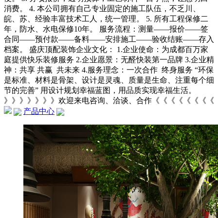
消费。 4. 本公司拥有自己专业固定的施工队伍，不乏川、
皖、苏、经验丰富技术工人，统一管理。 5. 所有工程保修二
年，防水、水电保修10年。 服务流程：测量——报价——签
合同——预付款——备料——安排施工——验收结账——存入
档案。 盛庆顶配装饰企业文化： 1.企业使命：为成都百万家
庭提供快乐装修服务 2.企业愿景：无醛快装第一品牌 3.企业精
神：共享 共赢 共未来 4.服务理念：一次合作 终身服务 “环保
是标准、材料是骨架、设计是灵魂、质量是生命、注重每个细
节的完善” 用设计规划幸福蓝图，用品质实现幸福生活。
》》》》》》》欢迎来电咨询、洽谈、合作《《《《《《《《
产品中心