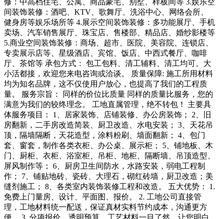
修：中高档住宅、公寓、商品豪宅、别墅、样板间等 3.娱乐空
间装饰装修：酒吧、KTV、歌舞厅、洗浴中心、网络会所、
健身房等娱乐场所等 4.展示空间装饰装修：多功能展厅、手机
卖场、汽车销售展厅、珠宝店、售楼部、精品店、婚纱影楼等
5.商业空间装饰装修：商场、超市、医院、美容院、连锁店、
专卖展示店等、星级酒店、宾馆、饭店、中西式餐厅、咖啡
厅、茶馆等 承包方式： 包工包料、清工辅料、清工均可。大
小活都接，欢迎您来电咨询或洽谈。 质量保障: 施工所用材料
均为知名品牌，这不仅使用户放心，也提高了我们的工程质
量。 服务宗旨： 同样的价位比质量 同样的质量比服务，您的
满意为我们的较终理念。 工地直属管理，绝不转包！ 主要具
体服务项目： 1、居家装饰、店铺装修、办公房装饰； 2、旧
房翻新，二手房改造简装、厨卫改造、水电安装； 3、天花吊
顶，隔墙隔断，天花造型，涂料粉刷、墙面翻新； 4、包门
套、窗套，制作各类衣柜、办公桌、展示柜； 5、铺地板、木
门、厨柜、衣柜、浴室柜、吊柜、地柜、隔断墙、吊顶造型、
屏风制作等； 6、厨房卫生间防水，水路安装，弱电工程制
作； 7、铺贴地砖、瓷砖、大理石，砌红砖墙，厨卫改造；美
缝剂施工； 8、各类室内装饰装修工程和改造。 五大优势： 1.
免费上门量房、设计、平面图、报价。 2. 工地公司直接管
理，工地材料统一配送，保证真材实料节约成本，沟通更方
便。 3. 分项报价，透明预算，工艺材料一目了然，让您明白