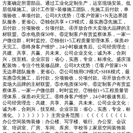
方案确定所需部品。通过工业化定制生产，运至现场安装。低
层低噪施工。设计工作室+装修施工团队，先施工后付款，单
项验收，单项付款。公司8大优势：①客户管家1+N无边界团
队服务，更省心。②独创共享＋CP模式，最实惠③先施工，
后付款，分项验收，分项付款。④开放合作大卖场大品牌的主
材联盟。⑤水电质保50年。⑥定制客户有赏监察体系，一家一
户微信群，时时监控。⑦独创1+5工程质量管理体系，保质49
天完工。⑧终身客户维护，24小时极速售后。公司经营理念：
共建、共享、共赢、共未来。公司企业文化：诚为本，合则
兴，技至精。企业宗旨：省心，实惠，专业，标准化。盛庆顶
配装饰，专注个性装修品牌。公司8大优势：①客户管家1+N
无边界团队服务，更省心。②公司独用CP模式+SHR模式，最
实惠③先施工，后付款，分项验收，分项付款。④开放合作大
卖场大品牌的主材联盟。⑤水电质保50年。⑥定制客户有赏监
察体系，一家一户微信群，时时监控。⑦独创1+5工程质量管
理体系，保质49天完工。⑧终身客户维护，24小时极速售后。
公司经营理念：共建、共享、共赢、共未来。公司企业文化：
诚为本，合则兴，技至精。企业宗旨：省心，实惠，专业，标
准化。 》》》》》》》主营业务范围：《《《《《《《《 1.
办公空间装饰装修：办公楼、写字楼、银行、办公室、会议
室、培训室、厂房、车间、库房、学校等 2.家居空间装饰装