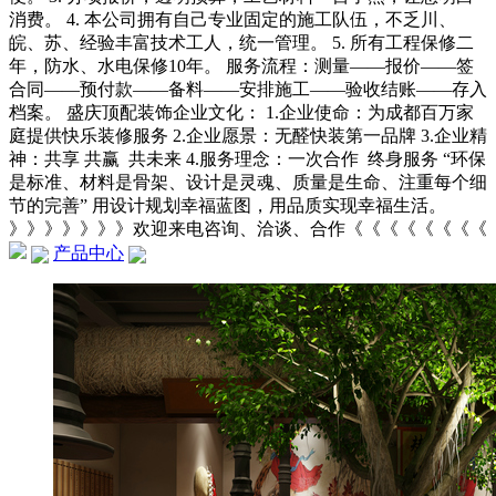
消费。 4. 本公司拥有自己专业固定的施工队伍，不乏川、
皖、苏、经验丰富技术工人，统一管理。 5. 所有工程保修二
年，防水、水电保修10年。 服务流程：测量——报价——签
合同——预付款——备料——安排施工——验收结账——存入
档案。 盛庆顶配装饰企业文化： 1.企业使命：为成都百万家
庭提供快乐装修服务 2.企业愿景：无醛快装第一品牌 3.企业精
神：共享 共赢 共未来 4.服务理念：一次合作 终身服务 “环保
是标准、材料是骨架、设计是灵魂、质量是生命、注重每个细
节的完善” 用设计规划幸福蓝图，用品质实现幸福生活。
》》》》》》》欢迎来电咨询、洽谈、合作《《《《《《《《
产品中心