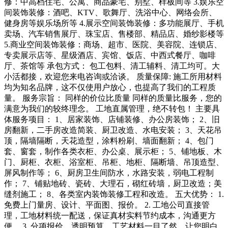
修：中高档住宅、公寓、商品豪宅、别墅、样板间等 3.娱乐空
间装饰装修：酒吧、KTV、歌舞厅、洗浴中心、网络会所、
健身房等娱乐场所等 4.展示空间装饰装修：多功能展厅、手机
卖场、汽车销售展厅、珠宝店、售楼部、精品店、婚纱影楼等
5.商业空间装饰装修：商场、超市、医院、美容院、连锁店、
专卖展示店等、星级酒店、宾馆、饭店、中西式餐厅、咖啡
厅、茶馆等 承包方式： 包工包料、清工辅料、清工均可。大
小活都接，欢迎您来电咨询或洽谈。 质量保障: 施工所用材料
均为知名品牌，这不仅使用户放心，也提高了我们的工程质
量。 服务宗旨： 同样的价位比质量 同样的质量比服务，您的
满意为我们的较终理念。 工地直属管理，绝不转包！ 主要具
体服务项目： 1、居家装饰、店铺装修、办公房装饰； 2、旧
房翻新，二手房改造简装、厨卫改造、水电安装； 3、天花吊
顶，隔墙隔断，天花造型，涂料粉刷、墙面翻新； 4、包门
套、窗套，制作各类衣柜、办公桌、展示柜； 5、铺地板、木
门、厨柜、衣柜、浴室柜、吊柜、地柜、隔断墙、吊顶造型、
屏风制作等； 6、厨房卫生间防水，水路安装，弱电工程制
作； 7、铺贴地砖、瓷砖、大理石，砌红砖墙，厨卫改造；美
缝剂施工； 8、各类室内装饰装修工程和改造。 五大优势： 1.
免费上门量房、设计、平面图、报价。 2. 工地公司直接管
理，工地材料统一配送，保证真材实料节约成本，沟通更方
便。 3. 分项报价，透明预算，工艺材料一目了然，让您明白