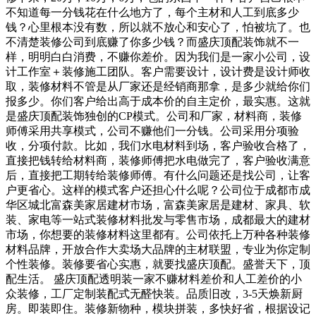
不知道每一分钱花在什么地方了，每个主材和人工到底多少
钱？心里根本没有数，所以就不放心和安心了，怕被坑了。也
不清楚装修公司到底赚了你多少钱？而盛庆顶配装饰就不一
样，明明白白消费，不赚你差价。因为我们是一家小公司，设
计工作室＋装修施工团队。客户需要设计，设计费是设计师收
取，装修材料不管是从厂家还是经销商那拿，是多少就给你们
报多少。你们客户给出高于成本价的自主定价，最实惠。这就
是盛庆顶配装饰独创的CP模式。公司和厂家，材料商，装修
师傅采用共享模式，公司不赚他们一分钱。公司采用分项验
收，分项付款。比如，我们水电材料到场，客户验收合格了，
直接把钱转给材料商，装修师傅把水电做完了，客户验收满意
后，直接把工期转给装修师傅。有什么问题还是找公司，让客
户更省心。这样的模式客户还担心什么呢？公司位于成都市成
华区城北富森美家居建材市场，富森美家居是建材、家具、软
装、家电等一站式装修材料批发与零售市场，成都最大的建材
市场，你想要的装修材料这里都有。公司依托上万种各种装修
材料品牌，开放合作大卖场大品牌的主材联盟，专业为你定制
个性装修。装修要省心实惠，就要找盛庆顶配。盛誉天下，顶
配生活。 盛庆顶配透明装一家不赚材料差价和人工差价的小
众装修，工厂定制装配式无醛快装。品质旧改，3-5天焕新厨
房。即装即住。装修新物种，模块拼装，多快好省，根据设记