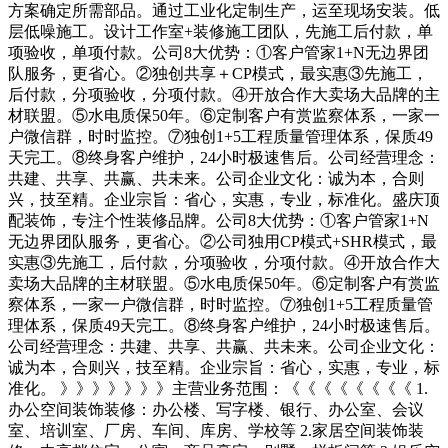
方案确定所需部品。通过工业化定制生产，运至现场安装。低
层低噪施工。设计工作室+装修施工团队，先施工后付款，单
项验收，单项付款。公司8大优势：①客户管家1+N无边界团
队服务，更省心。②独创共享＋CP模式，最实惠③先施工，
后付款，分项验收，分项付款。④开放合作大卖场大品牌的主
材联盟。⑤水电质保50年。⑥定制客户有赏监察体系，一家一
户微信群，时时监控。⑦独创1+5工程质量管理体系，保质49
天完工。⑧终身客户维护，24小时极速售后。公司经营理念：
共建、共享、共赢、共未来。公司企业文化：诚为本，合则
兴，技至精。企业宗旨：省心，实惠，专业，标准化。盛庆顶
配装饰，专注个性装修品牌。公司8大优势：①客户管家1+N
无边界团队服务，更省心。②公司独用CP模式+SHR模式，最
实惠③先施工，后付款，分项验收，分项付款。④开放合作大
卖场大品牌的主材联盟。⑤水电质保50年。⑥定制客户有赏监
察体系，一家一户微信群，时时监控。⑦独创1+5工程质量管
理体系，保质49天完工。⑧终身客户维护，24小时极速售后。
公司经营理念：共建、共享、共赢、共未来。公司企业文化：
诚为本，合则兴，技至精。企业宗旨：省心，实惠，专业，标
准化。 》》》》》》》主营业务范围：《《《《《《《《 1.
办公空间装饰装修：办公楼、写字楼、银行、办公室、会议
室、培训室、厂房、车间、库房、学校等 2.家居空间装饰装